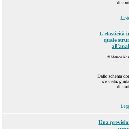
di con
Legg
L'elasticità 
quale stru
all'ana
di Matteo Nas
Dallo schema doma
incrociata: guid
dinami
Legg
Una previsio
prez