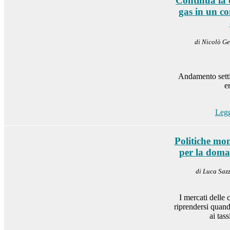
Continua la d
gas in un c
di Nicolò Ge
Andamento sett
e
Legg
Politiche mon
per la dom
di Luca Sazz
I mercati delle
riprendersi quand
ai tass