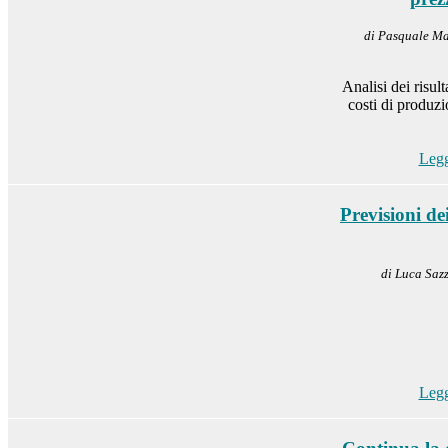
di Pasquale Ma
Analisi dei risul
costi di produz
Legg
Previsioni de
di Luca Sazz
Legg