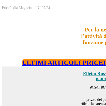
PricePedia Magazine - N° 0
7/24
Per la n
l'attività 
funzione
ULTIMI ARTICOLI PRICE
Effetto Rus
panne
di Luigi Bid
Il prezzo dei p
riflette la caren