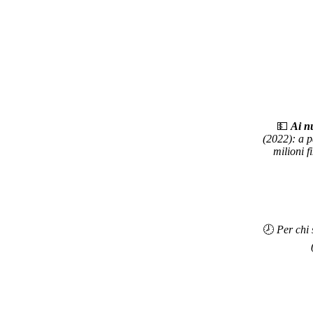
💵
Ai nu
(2022): a p
milioni f
🕗
Per chi