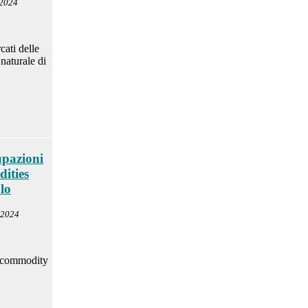
 2024
ati delle
naturale di
upazioni
ities
alo
 2024
e commodity