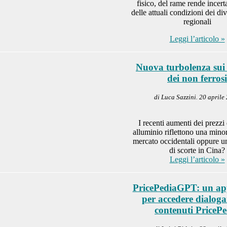
fisico, del rame rende incerta
delle attuali condizioni dei di
regionali
Leggi l’articolo »
Nuova turbolenza sui
dei non ferrosi
di Luca Sazzini. 20 aprile
I recenti aumenti dei prezzi
alluminio riflettono una minor
mercato occidentali oppure 
di scorte in Cina?
Leggi l’articolo »
PricePediaGPT: un app
per accedere dialoga
contenuti PricePe