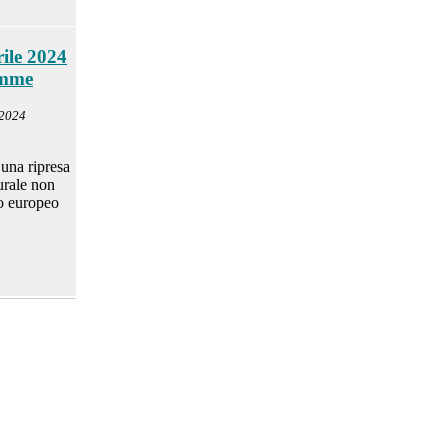
ile 2024
omme
 2024
 una ripresa
urale non
to europeo